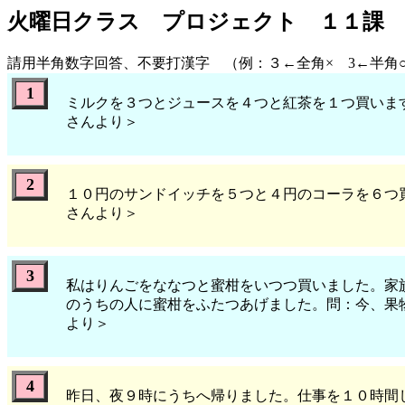
火曜日クラス プロジェクト １１課 
請用半角数字回答、不要打漢字 （例：３←全角× 3←半角○ 小
1
ミルクを３つとジュースを４つと紅茶を１つ買いま
さんより＞
2
１０円のサンドイッチを５つと４円のコーラを６つ
さんより＞
3
私はりんごをななつと蜜柑をいつつ買いました。家
のうちの人に蜜柑をふたつあげました。問：今、果
より＞
4
昨日、夜９時にうちへ帰りました。仕事を１０時間