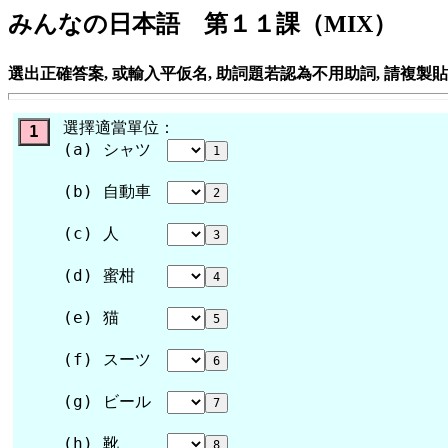
みんなの日本語 第１１課（MIX）
選出正確答案, 或輸入平仮名, 助詞題若認為不用助詞, 請複製
選擇適當單位：
1
(a) シャツ
(b) 自動車
(c) 人
(d) 蜜柑
(e) 猫
(f) スーツ
(g) ビール
(h) 靴