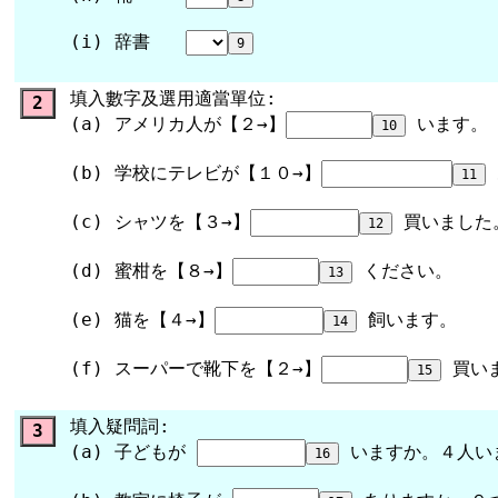
(i) 辞書
填入數字及選用適當單位:
2
(a) アメリカ人が【２→】
います。
(b) 学校にテレビが【１０→】
(c) シャツを【３→】
買いました
(d) 蜜柑を【８→】
ください。
(e) 猫を【４→】
飼います。
(f) スーパーで靴下を【２→】
買い
填入疑問詞:
3
(a) 子どもが
いますか。４人い