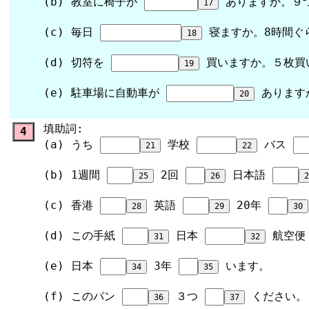
(b) 教室に椅子が
ありますか。９
(c) 毎日
寝ますか。8時間ぐ
(d) 切符を
買いますか。５枚買
(e) 駐車場に自動車が
あります
填助詞:
4
(a) うち
学校
バス
(b) 1週間
2回
日本語
(c) 香港
英語
20年
(d) この手紙
日本
航空
(e) 日本
3年
います。
(f) このパン
３つ
ください。