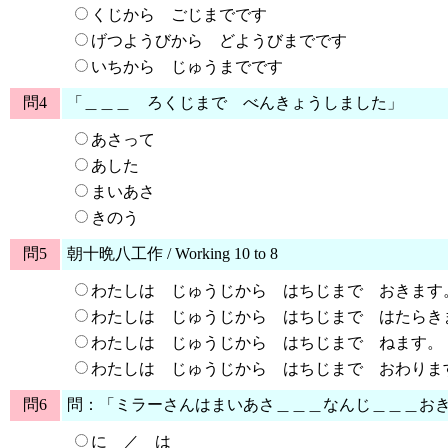
くじから ごじまでです
げつようびから どようびまでです
いちから じゅうまでです
問4
「＿＿＿ ろくじまで べんきょうしました」
あさって
あした
まいあさ
きのう
問5
朝十晩八工作 / Working 10 to 8
わたしは じゅうじから はちじまで おきます
わたしは じゅうじから はちじまで はたらき
わたしは じゅうじから はちじまで ねます。
わたしは じゅうじから はちじまで おわりま
問6
問：「ミラーさんはまいあさ＿＿＿なんじ＿＿＿お
に ／ は