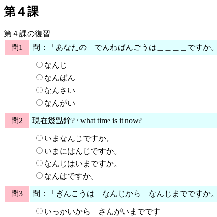
第４課
第４課の復習
問1
問：「あなたの でんわばんごうは＿＿＿＿ですか
なんじ
なんばん
なんさい
なんがい
問2
現在幾點鐘? / what time is it now?
いまなんじですか。
いまにはんじですか。
なんじはいまですか。
なんはですか。
問3
問：「ぎんこうは なんじから なんじまでですか
いっかいから さんがいまでです